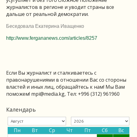
усугубляет и без того сложное положение
журналистов в регионе и уводит страны все
дальше от реальной демократии.
Беседовала Екатерина Иващенко
http://www.fergananews.com/articles/8257
Если Вы журналист и сталкиваетесь с
правонарушениями в отношении Вас со стороны
властей и иных лиц, обращайтесь к нам! Мы Вам
поможем!
mpi@media.kg
, Тел: +996 (312) 961960
Календарь
Пн
Вт
Ср
Чт
Пт
Сб
Вс