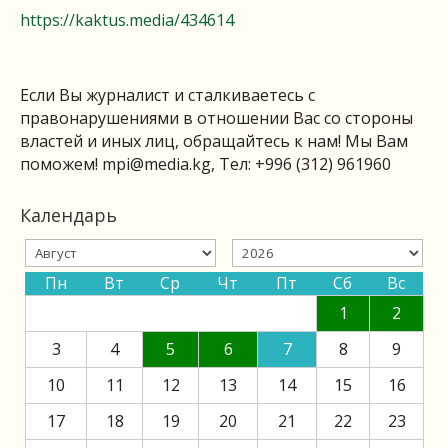
https://kaktus.media/434614
Если Вы журналист и сталкиваетесь с
правонарушениями в отношении Вас со стороны
властей и иных лиц, обращайтесь к нам! Мы Вам
поможем!
mpi@media.kg
, Тел: +996 (312) 961960
Календарь
Пн
Вт
Ср
Чт
Пт
Сб
Вс
1
2
3
4
5
6
7
8
9
10
11
12
13
14
15
16
17
18
19
20
21
22
23