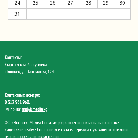
24
25
26
27
28
29
30
31
Контакты:
Кыргызская Республика
г.Бишкек, ул.Панфилова, 124
Контактные номера:
0 312 961 960
,
Эл. почта:
mpi@media.kg
ОФ «Институт Медиа Полиси» разрешает использовать на основе
лицензии Creative Commons все свои материалы с указанием активной
гиперссылки на первоисточник.