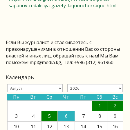
sapanov-redakciya-gazety-laquouchurraquo.html
Если Вы журналист и сталкиваетесь с
правонарушениями в отношении Вас со стороны
властей и иных лиц, обращайтесь к нам! Мы Вам
поможем!
mpi@media.kg
, Тел: +996 (312) 961960
Календарь
Пн
Вт
Ср
Чт
Пт
Сб
Вс
1
2
3
4
5
6
7
8
9
10
11
12
13
14
15
16