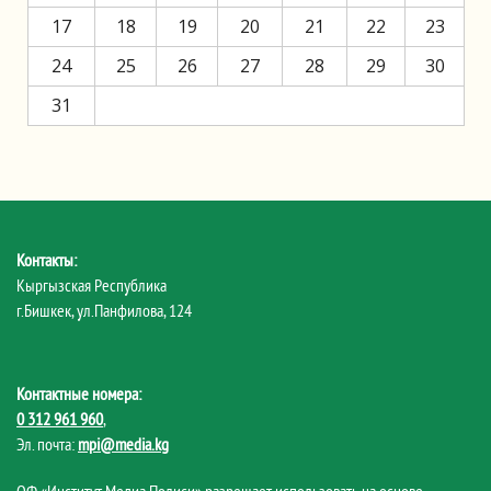
17
18
19
20
21
22
23
24
25
26
27
28
29
30
31
Контакты:
Кыргызская Республика
г.Бишкек, ул.Панфилова, 124
Контактные номера:
0 312 961 960
,
Эл. почта:
mpi@media.kg