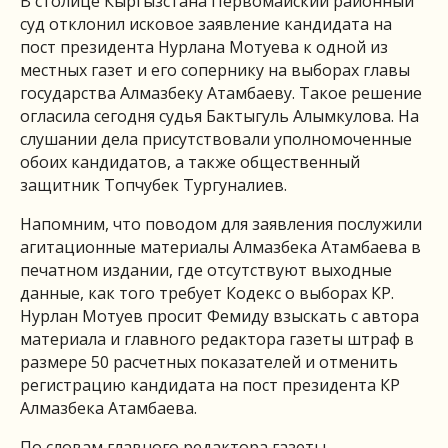
В столице Кыргызстана Первомайский районный
суд отклонил исковое заявление кандидата на
пост президента Нурлана Мотуева к одной из
местных газет и его сопернику на выборах главы
государства Алмазбеку Атамбаеву. Такое решение
огласила сегодня судья Бактыгуль Алымкулова. На
слушании дела присутствовали уполномоченные
обоих кандидатов, а также общественный
защитник Топчубек Тургуналиев.
Напомним, что поводом для заявления послужили
агитационные материалы Алмазбека Атамбаева в
печатном издании, где отсутствуют выходные
данные, как того требует Кодекс о выборах КР.
Нурлан Мотуев просит Фемиду взыскать с автора
материала и главного редактора газеты штраф в
размере 50 расчетных показателей и отменить
регистрацию кандидата на пост президента КР
Алмазбека Атамбаева.
По словам главного редактора газеты