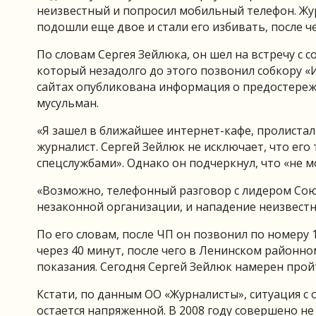
неизвестный и попросил мобильный телефон. Жур
подошли еще двое и стали его избивать, после ч
По словам Сергея Зейлюка, он шел на встречу с 
который незадолго до этого позвонил собкору 
сайтах опубликована информация о предостере
мусульман.
«Я зашел в ближайшее интернет-кафе, пролистал
журналист. Сергей Зейлюк не исключает, что ег
спецслужбами». Однако он подчеркнул, что «не 
«Возможно, телефонный разговор с лидером Сою
незаконной организации, и нападение неизвестн
По его словам, после ЧП он позвонил по номеру
через 40 минут, после чего в Ленинском районно
показания. Сегодня Сергей Зейлюк намерен про
Кстати, по данным ОО «Журналисты», ситуация с
остается напряженной. В 2008 году совершено н