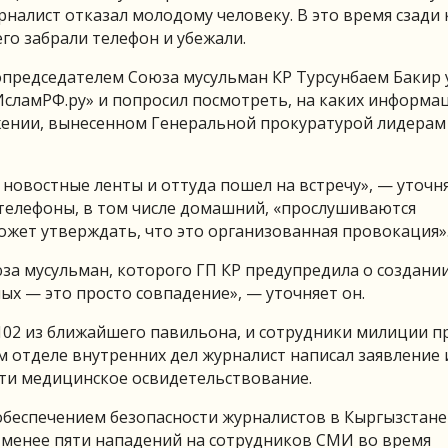
налист отказал молодому человеку. В это время сзади 
его забрали телефон и убежали.
сопредседателем Союза мусульман КР Турсунбаем Бакир у
«ИсламРФ.ру» и попросил посмотреть, на каких информ
жении, вынесенном Генеральной прокуратурой лидерам
 новостные ленты и оттуда пошел на встречу», — уточн
о телефоны, в том числе домашний, «прослушиваются
может утверждать, что это организованная провокация»
за мусульман, которого ГП КР предупредила о создани
ых — это просто совпадение», — уточняет он.
 102 из ближайшего павильона, и сотрудники милиции п
м отделе внутренних дел журналист написал заявление 
йти медицинское освидетельствование.
 обеспечением безопасности журналистов в Кыргызстане
е менее пяти нападений на сотрудников СМИ во время