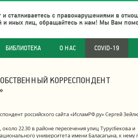
 и сталкиваетесь с правонарушениями в отно
й и иных лиц, обращайтесь к нам! Мы Вам пом
БИБЛИОТЕКА
О НАС
COVID-19
 СОБСТВЕННЫЙ КОРРЕСПОНДЕНТ
»
спондент российского сайта «ИсламРФ.ру» Сергей Зейлю
, около 22.30 в районе пересечения улиц Турусбекова и
национального университета имени Баласагына, к нему