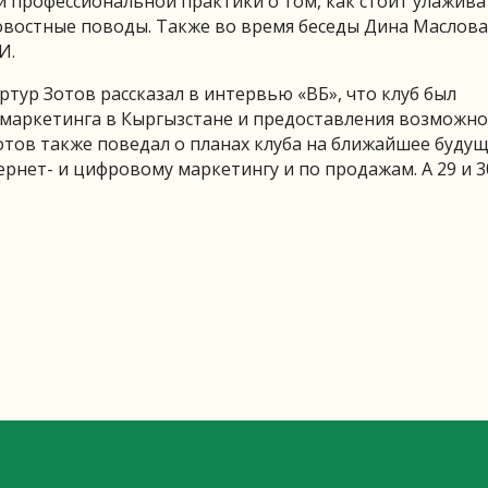
 профессиональной практики о том, как стоит улажива
овостные поводы. Также во время беседы Дина Маслова
И.
тур Зотов рассказал в интервью «ВБ», что клуб был
 маркетинга в Кыргызстане и предоставления возможно
отов также поведал о планах клуба на ближайшее будущ
рнет- и цифровому маркетингу и по продажам. А 29 и 3