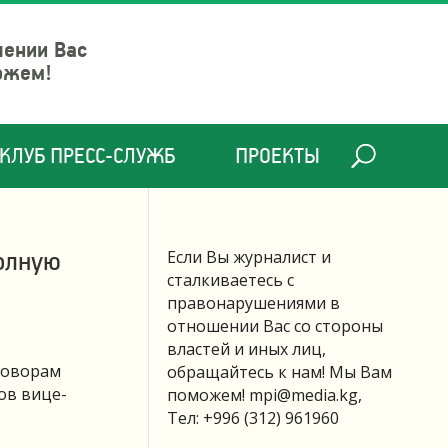
шении Вас
ожем!
КЛУБ ПРЕСС-СЛУЖБ
ПРОЕКТЫ
полную
Если Вы журналист и
сталкиваетесь с
правонарушениями в
отношении Вас со стороны
властей и иных лиц,
говорам
обращайтесь к нам! Мы Вам
ов вице-
поможем!
mpi@media.kg
,
Тел: +996 (312) 961960