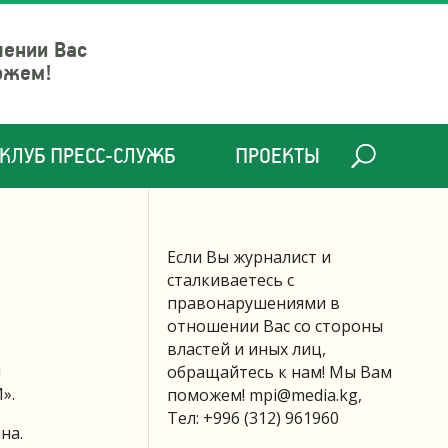
шении Вас
ожем!
КЛУБ ПРЕСС-СЛУЖБ
ПРОЕКТЫ
Если Вы журналист и
сталкиваетесь с
правонарушениями в
отношении Вас со стороны
властей и иных лиц,
и
обращайтесь к нам! Мы Вам
».
поможем!
mpi@media.kg
,
Тел: +996 (312) 961960
на.