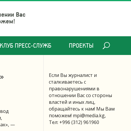
шении Вас
ожем!
КЛУБ ПРЕСС-СЛУЖБ
ПРОЕКТЫ
е»
Если Вы журналист и
сталкиваетесь с
правонарушениями в
отношении Вас со стороны
властей и иных лиц,
обращайтесь к нам! Мы Вам
евод
поможем!
mpi@media.kg
,
,
Тел: +996 (312) 961960
ак», —