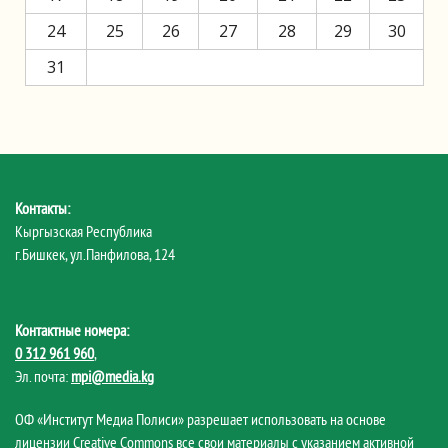
24
25
26
27
28
29
30
31
Контакты:
Кыргызская Республика
г.Бишкек, ул.Панфилова, 124
Контактные номера:
0 312 961 960
,
Эл. почта:
mpi@media.kg
ОФ «Институт Медиа Полиси» разрешает использовать на основе
лицензии Creative Commons все свои материалы с указанием активной