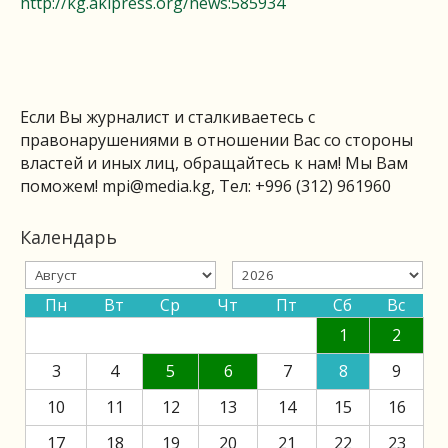
http://kg.akipress.org/news:585934
Если Вы журналист и сталкиваетесь с
правонарушениями в отношении Вас со стороны
властей и иных лиц, обращайтесь к нам! Мы Вам
поможем!
mpi@media.kg
, Тел: +996 (312) 961960
Календарь
Пн
Вт
Ср
Чт
Пт
Сб
Вс
1
2
3
4
5
6
7
8
9
10
11
12
13
14
15
16
17
18
19
20
21
22
23