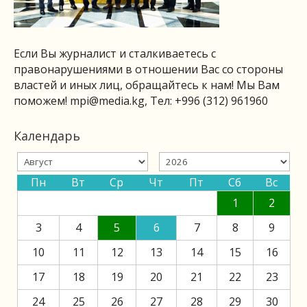
Если Вы журналист и сталкиваетесь с
правонарушениями в отношении Вас со стороны
властей и иных лиц, обращайтесь к нам! Мы Вам
поможем!
mpi@media.kg
, Тел: +996 (312) 961960
Календарь
Пн
Вт
Ср
Чт
Пт
Сб
Вс
1
2
3
4
5
6
7
8
9
10
11
12
13
14
15
16
17
18
19
20
21
22
23
24
25
26
27
28
29
30