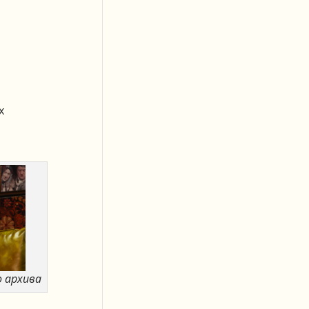
х
о архива