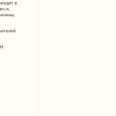
иходят в
во и,
ужчины,
вителей
39