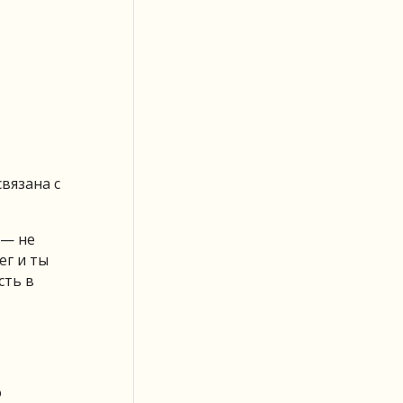
вязана с
 — не
ег и ты
сть в
о