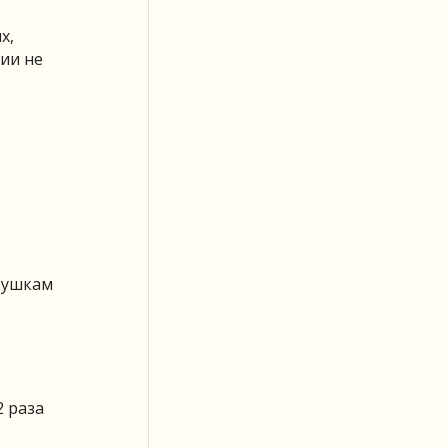
х,
ии не
вушкам
2 раза