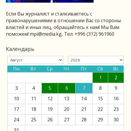
Если Вы журналист и сталкиваетесь с
правонарушениями в отношении Вас со стороны
властей и иных лиц, обращайтесь к нам! Мы Вам
поможем!
mpi@media.kg
, Тел: +996 (312) 961960
Календарь
Пн
Вт
Ср
Чт
Пт
Сб
Вс
1
2
3
4
5
6
7
8
9
10
11
12
13
14
15
16
17
18
19
20
21
22
23
24
25
26
27
28
29
30
31