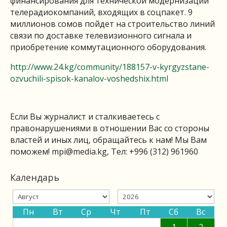
финансирования для технической модернизации
телерадиокомпаний, входящих в соцпакет. 9
миллионов сомов пойдет на строительство линий
связи по доставке телевизионного сигнала и
приобретение коммутационного оборудования.
http://www.24.kg/community/188157-v-kyrgyzstane-
ozvuchili-spisok-kanalov-voshedshix.html
Если Вы журналист и сталкиваетесь с
правонарушениями в отношении Вас со стороны
властей и иных лиц, обращайтесь к нам! Мы Вам
поможем!
mpi@media.kg
, Тел: +996 (312) 961960
Календарь
Пн
Вт
Ср
Чт
Пт
Сб
Вс