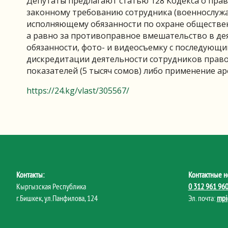
Депутаты предлагают статью 128 Кодекса о пра
законному требованию сотрудника (военнослужа
исполняющему обязанности по охране обществен
а равно за противоправное вмешательство в де
обязанности, фото- и видеосъемку с последующи
дискредитации деятельности сотрудников прав
показателей (5 тысяч сомов) либо применение аре
https://24.kg/vlast/305567/
Контакты:
Контактные н
Кыргызская Республика
0 312 961 96
г.Бишкек, ул.Панфилова, 124
Эл. почта:
mpi