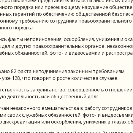
 сопротивлением представителю власти либо иному лицу
нного порядка или пресекающему нарушение обществе
нных гарантий по обеспечению общественной безопасн
конному требованию сотрудника правоохранительного 
ного порядка.
сь факты неповиновения, оскорбления, унижения и ок
 дел и других правоохранительных органов, незаконно
ебных обязанностей, фото- и видеосъемки и распростра
овано 82 факта неподчинения законным требованиям
уже 128, что говорит о росте количества случаев.
ственность за хулиганство, совершенное в отношении
ую деятельность или общественный долг.
учаи незаконного вмешательства в работу сотрудников
и своих служебных обязанностей, фото- и видеосъемк
ю дискредитации или оскорбления, унижения в глазах о