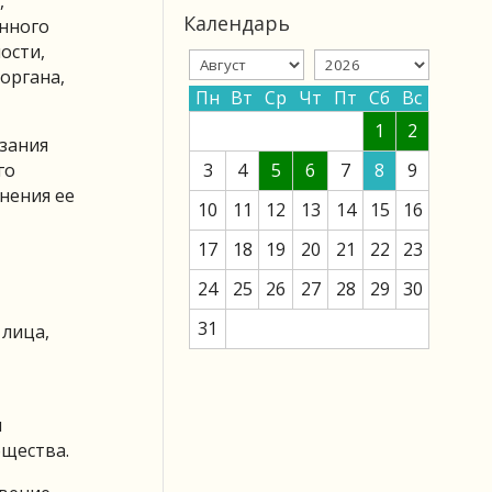
,
Календарь
нного
ости,
органа,
Пн
Вт
Ср
Чт
Пт
Сб
Вс
1
2
азания
го
3
4
5
6
7
8
9
нения ее
10
11
12
13
14
15
16
17
18
19
20
21
22
23
24
25
26
27
28
29
30
31
 лица,
и
бщества.