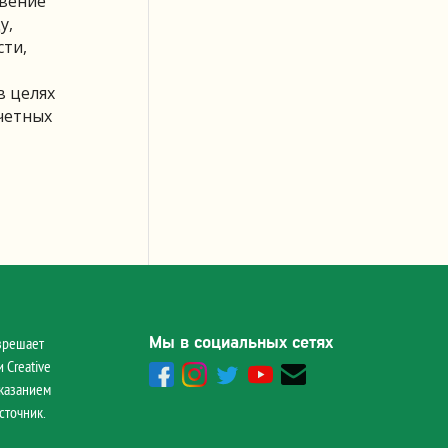
овение
у,
сти,
в целях
четных
Мы в социальных сетях
зрешает
 Creative
указанием
сточник.