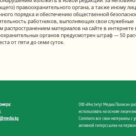
вонарушениях изложить в новой редакции. За неповин
щего) правоохранительного органа, а также иному лиц
ного порядка и обеспечению общественной безопасно
ятельность работников, выполняющих свои служебные
м распространением материалов на сайте в интернете 
оохранительных органов предусмотрен штраф — 50 рас
ста от пяти до семи суток.
омера:
ОФ «Институт Медиа Полиси» ра
0
,
использовать на основе лицензии
@media.kg
Commons все свои материалы с 
активной гиперссылки на первои