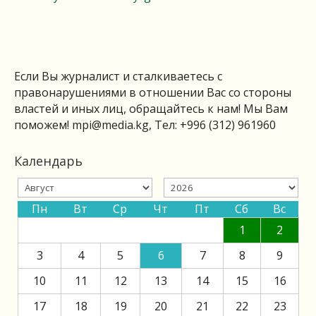
Если Вы журналист и сталкиваетесь с
правонарушениями в отношении Вас со стороны
властей и иных лиц, обращайтесь к нам! Мы Вам
поможем!
mpi@media.kg
, Тел: +996 (312) 961960
Календарь
Пн
Вт
Ср
Чт
Пт
Сб
Вс
1
2
3
4
5
6
7
8
9
10
11
12
13
14
15
16
17
18
19
20
21
22
23