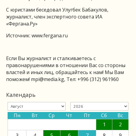
С юристами беседовал Улугбек Бабакулов,
журналист, член экспертного совета ИА
«Фергана.Ру»
Источник: www.fergana.ru
Если Вы журналист и сталкиваетесь с
правонарушениями в отношении Вас со стороны
властей и иных лиц, обращайтесь к нам! Мы Вам
поможем!
mpi@media.kg
, Тел: +996 (312) 961960
Календарь
Пн
Вт
Ср
Чт
Пт
Сб
Вс
1
2
3
4
5
6
7
8
9