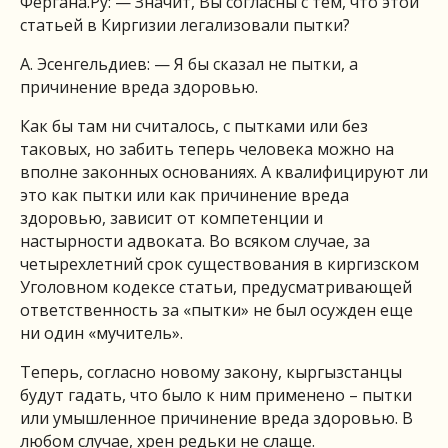
Фергана.Ру: — Значит, Вы согласны с тем, что этой
статьей в Киргизии легализовали пытки?
А. Эсенгельдиев: — Я бы сказал не пытки, а
причинение вреда здоровью.
Как бы там ни считалось, с пытками или без
таковых, но забить теперь человека можно на
вполне законных основаниях. А квалифицируют ли
это как пытки или как причинение вреда
здоровью, зависит от компетенции и
настырности адвоката. Во всяком случае, за
четырехлетний срок существования в киргизском
Уголовном кодексе статьи, предусматривающей
ответственность за «пытки» не был осужден еще
ни один «мучитель».
Теперь, согласно новому закону, кыргызстанцы
будут гадать, что было к ним применено – пытки
или умышленное причинение вреда здоровью. В
любом случае, хрен редьки не слаще.