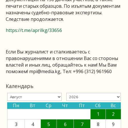
печати старых образцов. По изъятым документам
назначены судебно-правовые экспертизы.
Следствие продолжается.
https://t.me/aprilkg/33656
Если Вы журналист и сталкиваетесь с
правонарушениями в отношении Вас со стороны
властей и иных лиц, обращайтесь к нам! Мы Вам
поможем!
mpi@media.kg
, Тел: +996 (312) 961960
Календарь
Пн
Вт
Ср
Чт
Пт
Сб
Вс
1
2
3
4
5
6
7
8
9