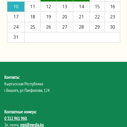
10
11
12
13
14
15
16
17
18
19
20
21
22
23
24
25
26
27
28
29
30
31
Контакты:
Кыргызская Республика
г.Бишкек, ул.Панфилова, 124
Контактные номера:
0 312 961 960
,
Эл. почта:
mpi@media.kg