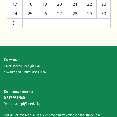
17
18
19
20
21
22
23
24
25
26
27
28
29
30
31
Контакты:
Кыргызская Республика
г.Бишкек, ул.Панфилова, 124
Контактные номера:
0 312 961 960
,
Эл. почта:
mpi@media.kg
ОФ «Институт Медиа Полиси» разрешает использовать на основе