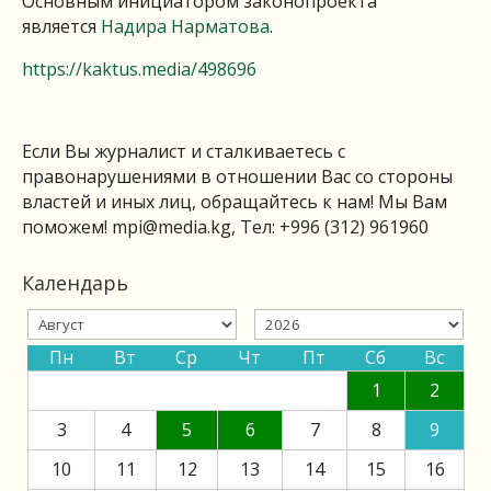
Основным инициатором законопроекта
является
Надира Нарматова
.
https://kaktus.media/498696
Если Вы журналист и сталкиваетесь с
правонарушениями в отношении Вас со стороны
властей и иных лиц, обращайтесь к нам! Мы Вам
поможем!
mpi@media.kg
, Тел: +996 (312) 961960
Календарь
Пн
Вт
Ср
Чт
Пт
Сб
Вс
1
2
3
4
5
6
7
8
9
10
11
12
13
14
15
16