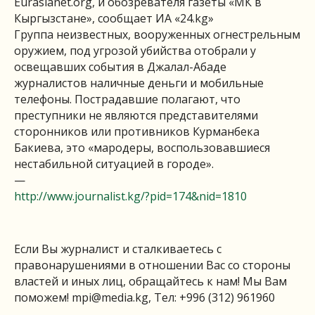
Eurasianet.org, и обозревателя газеты «МК в
Кыргызстане», сообщает ИА «24.kg»
Группа неизвестных, вооруженных огнестрельным
оружием, под угрозой убийства отобрали у
освещавших события в Джалал-Абаде
журналистов наличные деньги и мобильные
телефоны. Пострадавшие полагают, что
преступники не являются представителями
сторонников или противников Курманбека
Бакиева, это «мародеры, воспользовавшиеся
нестабильной ситуацией в городе».
—
http://www.journalist.kg/?pid=174&nid=1810
Если Вы журналист и сталкиваетесь с
правонарушениями в отношении Вас со стороны
властей и иных лиц, обращайтесь к нам! Мы Вам
поможем!
mpi@media.kg
, Тел: +996 (312) 961960