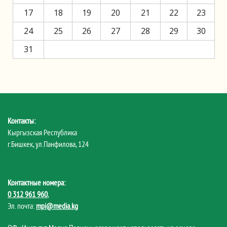
17
18
19
20
21
22
23
24
25
26
27
28
29
30
31
Контакты:
Кыргызская Республика
г.Бишкек, ул.Панфилова, 124
Контактные номера:
0 312 961 960
,
Эл. почта:
mpi@media.kg