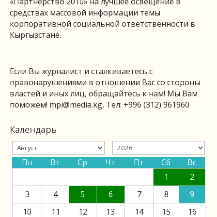
«Партнерство 2010» на лучшее освещение в
средствах массовой информации темы
корпоративной социальной ответственности в
Кыргызстане.
Если Вы журналист и сталкиваетесь с
правонарушениями в отношении Вас со стороны
властей и иных лиц, обращайтесь к нам! Мы Вам
поможем!
mpi@media.kg
, Тел: +996 (312) 961960
Календарь
Пн
Вт
Ср
Чт
Пт
Сб
Вс
1
2
3
4
5
6
7
8
9
10
11
12
13
14
15
16