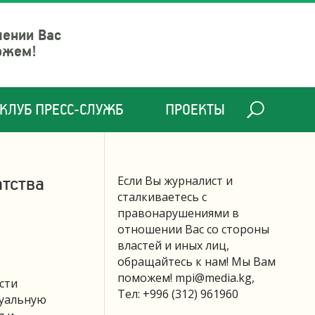
шении Вас
ожем!
КЛУБ ПРЕСС-СЛУЖБ
ПРОЕКТЫ
атства
Если Вы журналист и
сталкиваетесь с
правонарушениями в
отношении Вас со стороны
властей и иных лиц,
обращайтесь к нам! Мы Вам
поможем!
mpi@media.kg
,
сти
Тел: +996 (312) 961960
туальную