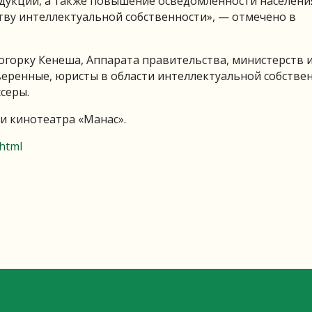
дукции, а также повышение осведомленности населени
ву интеллектуальной собственности», — отмечено в
огорку Кенеша, Аппарата правительства, министерств 
еренные, юристы в области интеллектуальной собствен
серы.
ии кинотеатра «Манас».
html