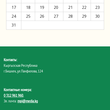
17
18
19
20
21
22
23
24
25
26
27
28
29
30
31
Контакты:
Кыргызская Республика
г.Бишкек, ул.Панфилова, 124
Контактные номера:
0 312 961 960
,
Эл. почта:
mpi@media.kg