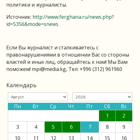
политики и журналисты.
Источник:
http://www.ferghana.ru/news.php?
id=5356&mode=snews
Если Вы журналист и сталкиваетесь с
правонарушениями в отношении Вас со стороны
властей и иных лиц, обращайтесь к нам! Мы Вам
поможем!
mpi@media.kg
, Тел: +996 (312) 961960
Календарь
Пн
Вт
Ср
Чт
Пт
Сб
Вс
1
2
3
4
5
6
7
8
9
10
11
12
13
14
15
16