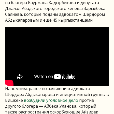
на блогера Бауржана Кадырбекова и депутата
Джалал-Абадского городского кенеша Зарылбека
Салиева, которые поданы адвокатом Шердором
Абдыкапаровым и еще 45 кыргызстанцами.
Напомним, ранее по заявлению адвоката
Шердора Абдыкапарова и инициативной группы в
Бишкеке
возбудили уголовное дело
против
другого блогера — Айбека Уланова, который
также распространил оскорбляющие Айзирек