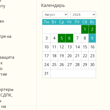
е
Календарь
оту
ех
Пн
Вт
Ср
Чт
Пт
Сб
Вс
1
2
тря на
3
4
5
6
7
8
9
10
11
12
13
14
15
16
17
18
19
20
21
22
23
 защита
 к
24
25
26
27
28
29
30
но
31
ытие
портеры
 СДПК,
ы
 на