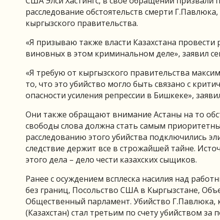
США Элси Хастингс, в свое обращении призвали
расследование обстоятельств смерти Г.Павлюка,
кыргызского правительства.
«Я призываю также власти Казахстана провести р
виновных в этом криминальном деле», заявил се
«Я требую от кыргызского правительства максим
то, что это убийство могло быть связано с крит
опасности усиления репрессии в Бишкеке», заявил
Они также обращают внимание Астаны на то обст
свободы слова должна стать самым приоритетны
расследованию этого убийства подключились эл
следствие держит все в строжайшей тайне. Исто
этого дела – дело чести казахских сыщиков.
Ранее с осуждением всплеска насилия над рабо
без границ, Посольство США в Кыргызстане, Объ
Общественный парламент. Убийство Г.Павлюка, к
(Казахстан) стал третьим по счету убийством за 