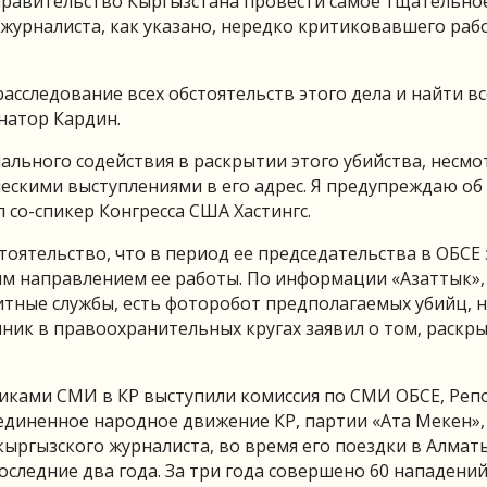
 правительство Кыргызстана провести самое тщательно
 журналиста, как указано, нередко критиковавшего раб
асследование всех обстоятельств этого дела и найти вс
натор Кардин.
ального содействия в раскрытии этого убийства, несмо
ическими выступлениями в его адрес. Я предупреждаю об
 со-спикер Конгресса США Хастингс.
оятельство, что в период ее председательства в ОБСЕ
м направлением ее работы. По информации «Азаттык»,
итные службы, есть фоторобот предполагаемых убийц, 
чник в правоохранительных кругах заявил о том, раскр
тниками СМИ в КР выступили комиссия по СМИ ОБСЕ, Ре
единенное народное движение КР, партии «Ата Мекен»,
ыргызского журналиста, во время его поездки в Алмат
последние два года. За три года совершено 60 нападений