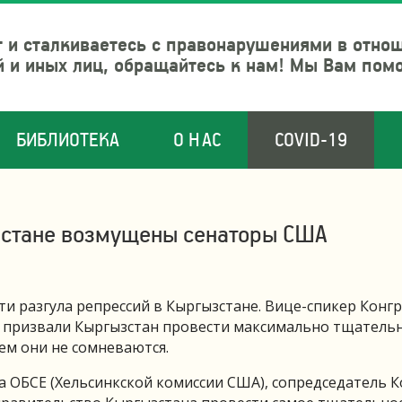
 и сталкиваетесь с правонарушениями в отно
й и иных лиц, обращайтесь к нам! Мы Вам пом
БИБЛИОТЕКА
О НАС
COVID-19
зстане возмущены сенаторы США
 разгула репрессий в Кыргызстане. Вице-спикер Конгр
н призвали Кыргызстан провести максимально тщатель
чем они не сомневаются.
а ОБСЕ (Хельсинкской комиссии США), сопредседатель К