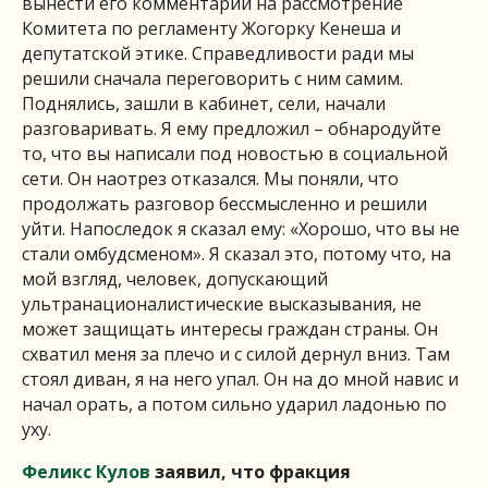
вынести его комментарии на рассмотрение
Комитета по регламенту Жогорку Кенеша и
депутатской этике. Справедливости ради мы
решили сначала переговорить с ним самим.
Поднялись, зашли в кабинет, сели, начали
разговаривать. Я ему предложил – обнародуйте
то, что вы написали под новостью в социальной
сети. Он наотрез отказался. Мы поняли, что
продолжать разговор бессмысленно и решили
уйти. Напоследок я сказал ему: «Хорошо, что вы не
стали омбудсменом». Я сказал это, потому что, на
мой взгляд, человек, допускающий
ультранационалистические высказывания, не
может защищать интересы граждан страны. Он
схватил меня за плечо и с силой дернул вниз. Там
стоял диван, я на него упал. Он на до мной навис и
начал орать, а потом сильно ударил ладонью по
уху.
Феликс Кулов
заявил, что фракция