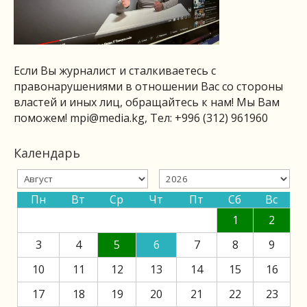
Если Вы журналист и сталкиваетесь с
правонарушениями в отношении Вас со стороны
властей и иных лиц, обращайтесь к нам! Мы Вам
поможем!
mpi@media.kg
, Тел: +996 (312) 961960
Календарь
Пн
Вт
Ср
Чт
Пт
Сб
Вс
1
2
3
4
5
6
7
8
9
10
11
12
13
14
15
16
17
18
19
20
21
22
23