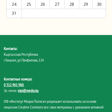
24
25
26
27
28
29
30
31
Контакты:
Кыргызская Республика
г.Бишкек, ул.Панфилова, 124
Контактные номера:
0 312 961 960
,
Эл. почта:
mpi@media.kg
ОФ «Институт Медиа Полиси» разрешает использовать на основе
лицензии Creative Commons все свои материалы с указанием активной