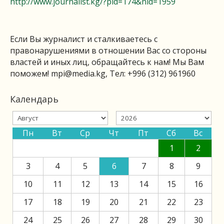
http://www.journalist.kg/?pid=174&nid=1959
Если Вы журналист и сталкиваетесь с
правонарушениями в отношении Вас со стороны
властей и иных лиц, обращайтесь к нам! Мы Вам
поможем!
mpi@media.kg
, Тел: +996 (312) 961960
Календарь
Пн
Вт
Ср
Чт
Пт
Сб
Вс
1
2
3
4
5
6
7
8
9
10
11
12
13
14
15
16
17
18
19
20
21
22
23
24
25
26
27
28
29
30