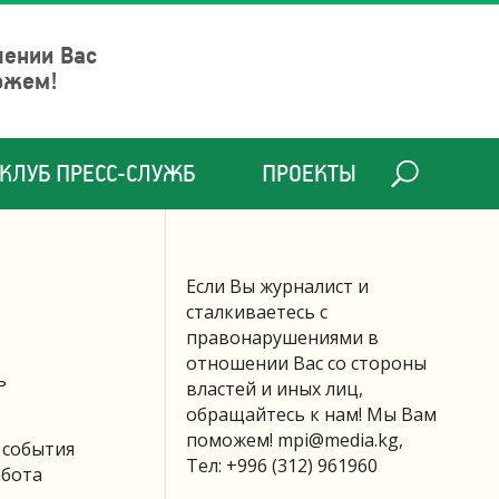
шении Вас
ожем!
КЛУБ ПРЕСС-СЛУЖБ
ПРОЕКТЫ
Если Вы журналист и
сталкиваетесь с
правонарушениями в
отношении Вас со стороны
ь
властей и иных лиц,
обращайтесь к нам! Мы Вам
поможем!
mpi@media.kg
,
 события
Тел: +996 (312) 961960
абота