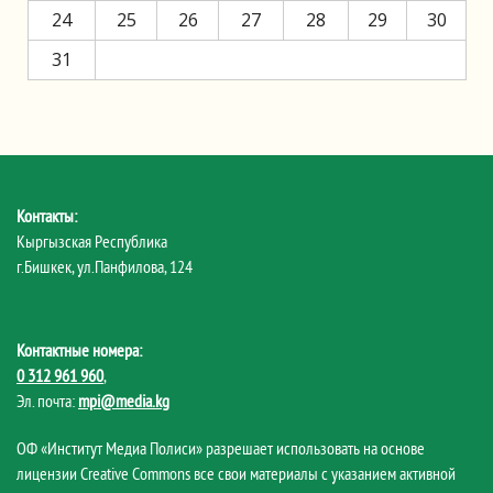
24
25
26
27
28
29
30
31
Контакты:
Кыргызская Республика
г.Бишкек, ул.Панфилова, 124
Контактные номера:
0 312 961 960
,
Эл. почта:
mpi@media.kg
ОФ «Институт Медиа Полиси» разрешает использовать на основе
лицензии Creative Commons все свои материалы с указанием активной