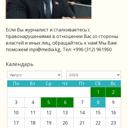
Если Вы журналист и сталкиваетесь с
правонарушениями в отношении Вас со стороны
властей и иных лиц, обращайтесь к нам! Мы Вам
поможем!
mpi@media.kg
, Тел: +996 (312) 961960
Календарь
Пн
Вт
Ср
Чт
Пт
Сб
Вс
1
2
3
4
5
6
7
8
9
10
11
12
13
14
15
16
17
18
19
20
21
22
23