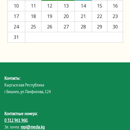
10
11
12
13
14
15
16
17
18
19
20
21
22
23
24
25
26
27
28
29
30
31
Контакты:
Кыргызская Республика
г.Бишкек, ул.Панфилова, 124
Контактные номера:
0 312 961 960
,
Эл. почта:
mpi@media.kg