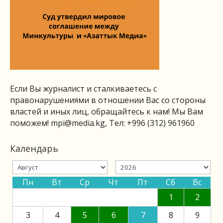
Если Вы журналист и сталкиваетесь с
правонарушениями в отношении Вас со стороны
властей и иных лиц, обращайтесь к нам! Мы Вам
поможем!
mpi@media.kg
, Тел: +996 (312) 961960
Календарь
Пн
Вт
Ср
Чт
Пт
Сб
Вс
1
2
3
4
5
6
7
8
9