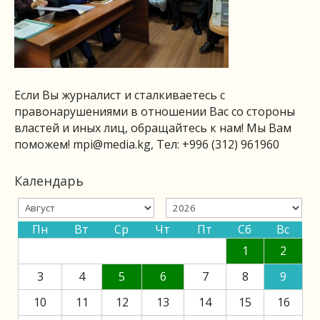
Если Вы журналист и сталкиваетесь с
правонарушениями в отношении Вас со стороны
властей и иных лиц, обращайтесь к нам! Мы Вам
поможем!
mpi@media.kg
, Тел: +996 (312) 961960
Календарь
Пн
Вт
Ср
Чт
Пт
Сб
Вс
1
2
3
4
5
6
7
8
9
10
11
12
13
14
15
16