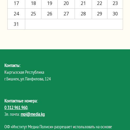
17
18
19
20
21
22
23
24
25
26
27
28
29
30
31
Контакты:
Кыргызская Республика
г.Бишкек, ул.Панфилова, 124
Контактные номера:
0 312 961 960
,
Эл. почта:
mpi@media.kg
ОФ «Институт Медиа Полиси» разрешает использовать на основе