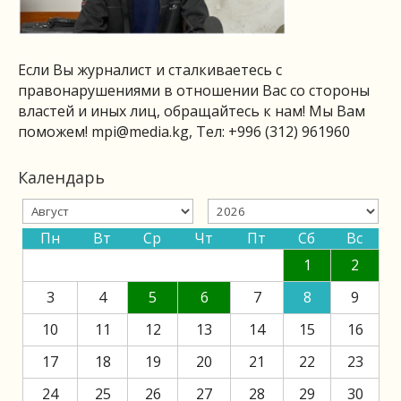
Если Вы журналист и сталкиваетесь с
правонарушениями в отношении Вас со стороны
властей и иных лиц, обращайтесь к нам! Мы Вам
поможем!
mpi@media.kg
, Тел: +996 (312) 961960
Календарь
Пн
Вт
Ср
Чт
Пт
Сб
Вс
1
2
3
4
5
6
7
8
9
10
11
12
13
14
15
16
17
18
19
20
21
22
23
24
25
26
27
28
29
30