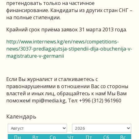
претендовать только на частичное
финансирование. Кандидаты из других стран СНГ –
на полные стипендии.
Крайний срок приёма заявок 31 марта 2013 года.
http://www.internews.kg/en/news/competitions-
news/3037-predlagajutsja-stipendii-dlja-obuchenija-v-
magistrature-v-germanii
Если Вы журналист и сталкиваетесь с
правонарушениями в отношении Вас со стороны
властей и иных лиц, обращайтесь к нам! Мы Вам
поможем!
mpi@media.kg
, Тел: +996 (312) 961960
Календарь
Пн
Вт
Ср
Чт
Пт
Сб
Вс