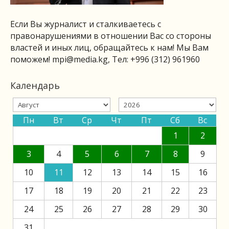
Если Вы журналист и сталкиваетесь с
правонарушениями в отношении Вас со стороны
властей и иных лиц, обращайтесь к нам! Мы Вам
поможем!
mpi@media.kg
, Тел: +996 (312) 961960
Календарь
Пн
Вт
Ср
Чт
Пт
Сб
Вс
1
2
3
4
5
6
7
8
9
10
11
12
13
14
15
16
17
18
19
20
21
22
23
24
25
26
27
28
29
30
31