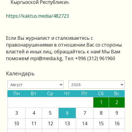
Кыргызской Республики».
https://kaktus.media/482723
Если Вы журналист и сталкиваетесь с
правонарушениями в отношении Вас со стороны
властей и иных лиц, обращайтесь к нам! Мы Вам
поможем!
mpi@media.kg
, Тел: +996 (312) 961960
Календарь
Пн
Вт
Ср
Чт
Пт
Сб
Вс
1
2
3
4
5
6
7
8
9
10
11
12
13
14
15
16