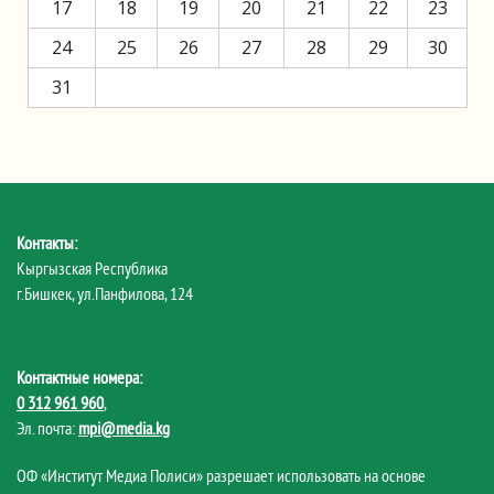
17
18
19
20
21
22
23
24
25
26
27
28
29
30
31
Контакты:
Кыргызская Республика
г.Бишкек, ул.Панфилова, 124
Контактные номера:
0 312 961 960
,
Эл. почта:
mpi@media.kg
ОФ «Институт Медиа Полиси» разрешает использовать на основе