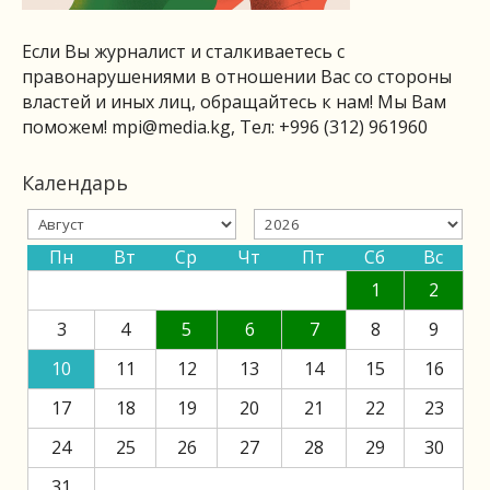
Если Вы журналист и сталкиваетесь с
правонарушениями в отношении Вас со стороны
властей и иных лиц, обращайтесь к нам! Мы Вам
поможем!
mpi@media.kg
, Тел: +996 (312) 961960
Календарь
Пн
Вт
Ср
Чт
Пт
Сб
Вс
1
2
3
4
5
6
7
8
9
10
11
12
13
14
15
16
17
18
19
20
21
22
23
24
25
26
27
28
29
30
31