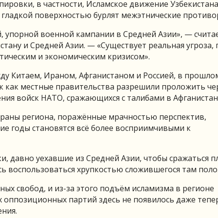
ировки, в частности, Исламское движение Узбекистана
е гладкой поверхностью бурлят межэтнические противо
ой, упорной военной кампании в Средней Азии», — счита
стану и Средней Азии. — «Существует реальная угроза,
тическим и экономическим кризисом».
ду Китаем, Ираном, Афганистаном и Россией, в прошло
ак как местные правительства разрешили проложить че
ия войск НАТО, сражающихся с талибами в Афганистан
траны региона, поражённые мрачностью перспектив,
ие годы становятся всё более восприимчивыми к
и, давно уехавшие из Средней Азии, чтобы сражаться п
ясь воспользоваться хрупкостью сложившегося там поло
ных свобод, и из-за этого подъём исламизма в регионе
 оппозиционных партий здесь не появилось даже тепер
ения.