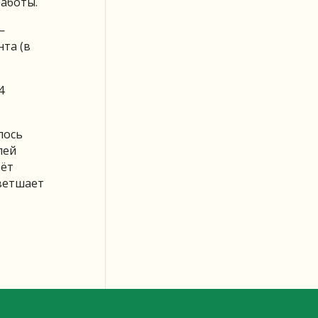
работы.
—
нта (в
4
лось
лей
тёт
 ветшает