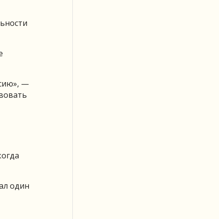
льности
е
сию», —
твовать
когда
зал один