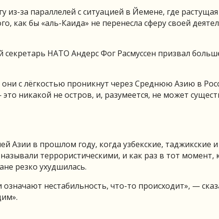
 из-за параллелей с ситуацией в Йемене, где растущая
го, как бы «аль-Каида» не перенесла сферу своей деяте
й секретарь НАТО Андерс Фог Расмуссен призвал больш
 они с лёгкостью проникнут через Среднюю Азию в Рос
это никакой не остров, и, разумеется, не может сущес
й Азии в прошлом году, когда узбекские, таджикские и
 называли террористическими, и как раз в тот момент, 
ане резко ухудшилась.
и означают нестабильность, что-то происходит», — ска
дим».