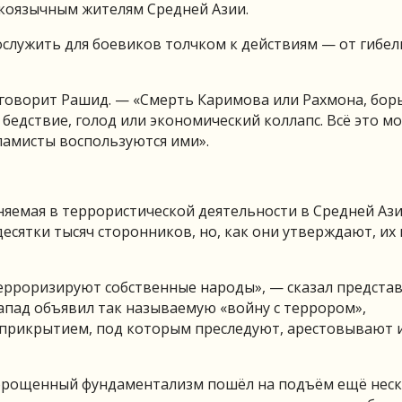
скоязычным жителям Средней Азии.
служить для боевиков толчком к действиям — от гибел
оворит Рашид. — «Смерть Каримова или Рахмона, борь
 бедствие, голод или экономический коллапс. Всё это м
ламисты воспользуются ими».
няемая в террористической деятельности в Средней Ази
десятки тысяч сторонников, но, как они утверждают, их
ерроризируют собственные народы», — сказал предста
 Запад объявил так называемую «войну с террором»,
к прикрытием, под которым преследуют, арестовывают 
морощенный фундаментализм пошёл на подъём ещё нес