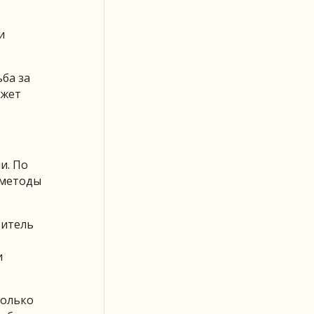
и
ба за
ожет
и. По
 методы
витель
и
колько