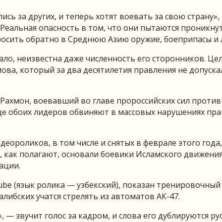
ись за других, и теперь хотят воевать за свою страну»,
«Реальная опасность в том, что они пытаются проникну
осить обратно в Среднюю Азию оружие, боеприпасы и 
ло, неизвестна даже численность его сторонников. Це
ва, который за два десятилетия правления не допуска
ахмон, воевавший во главе пророссийских сил против
аде обоих лидеров обвиняют в массовых нарушениях пра
еороликов, в том числе и снятых в феврале этого года,
, как полагают, основали боевики Исламского движени
ации.
be (язык ролика — узбекский), показан тренировочный
алибских учатся стрелять из автоматов АК-47.
, — звучит голос за кадром, и слова его дублируются ру