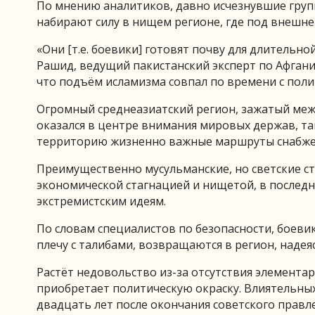
По мнению аналитиков, давно исчезнувшие групп
набирают силу в нищем регионе, где под внешн
«Они [т.е. боевики] готовят почву для длительн
Рашид, ведущий пакистанский эксперт по Афгани
что подъём исламизма совпал по времени с поли
Огромный среднеазиатский регион, зажатый меж
оказался в центре внимания мировых держав, т
территорию жизненно важные маршруты снабжен
Преимущественно мусульманские, но светские с
экономической стагнацией и нищетой, в последн
экстремистским идеям.
По словам специалистов по безопасности, боевик
плечу с талибами, возвращаются в регион, наде
Растёт недовольство из-за отсутствия элементар
приобретает политическую окраску. Влиятельных
двадцать лет после окончания советского правл