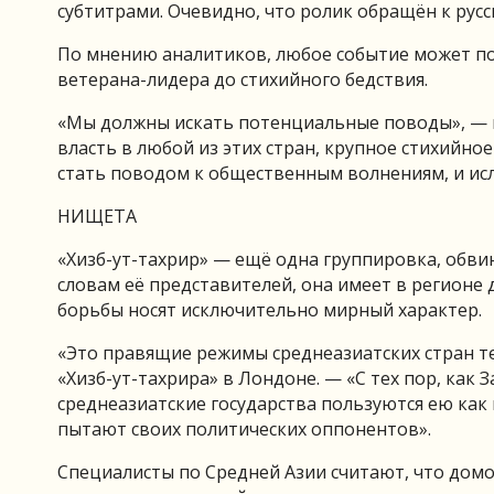
субтитрами. Очевидно, что ролик обращён к рус
По мнению аналитиков, любое событие может по
ветерана-лидера до стихийного бедствия.
«Мы должны искать потенциальные поводы», — г
власть в любой из этих стран, крупное стихийное
стать поводом к общественным волнениям, и ис
НИЩЕТА
«Хизб-ут-тахрир» — ещё одна группировка, обви
словам её представителей, она имеет в регионе 
борьбы носят исключительно мирный характер.
«Это правящие режимы среднеазиатских стран т
«Хизб-ут-тахрира» в Лондоне. — «С тех пор, как
среднеазиатские государства пользуются ею ка
пытают своих политических оппонентов».
Специалисты по Средней Азии считают, что до