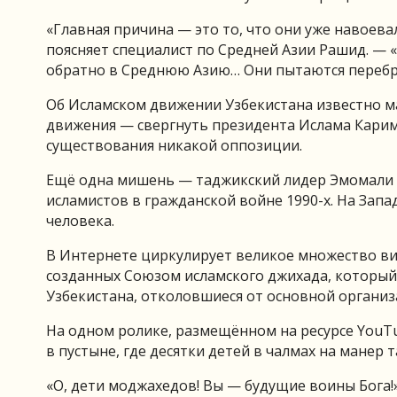
«Главная причина — это то, что они уже навоевал
поясняет специалист по Средней Азии Рашид. — 
обратно в Среднюю Азию… Они пытаются перебр
Об Исламском движении Узбекистана известно ма
движения — свергнуть президента Ислама Каримо
существования никакой оппозиции.
Ещё одна мишень — таджикский лидер Эмомали Р
исламистов в гражданской войне 1990-х. На Зап
человека.
В Интернете циркулирует великое множество вид
созданных Союзом исламского джихада, который
Узбекистана, отколовшиеся от основной организ
На одном ролике, размещённом на ресурсе YouTu
в пустыне, где десятки детей в чалмах на манер т
«О, дети моджахедов! Вы — будущие воины Бога!»