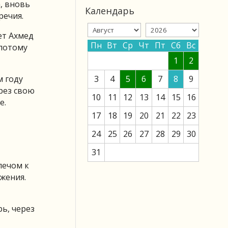
, вновь
Календарь
речия.
ет Ахмед
Пн
Вт
Ср
Чт
Пт
Сб
Вс
 потому
1
2
м году
3
4
5
6
7
8
9
рез свою
10
11
12
13
14
15
16
е.
17
18
19
20
21
22
23
24
25
26
27
28
29
30
31
лечом к
жения.
ь, через