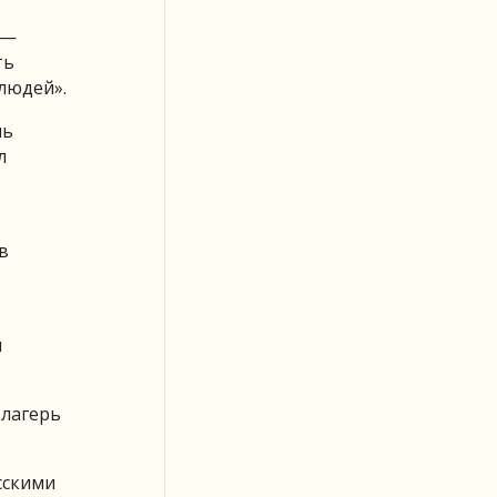
 —
ть
людей».
ль
л
в
я
 лагерь
сскими