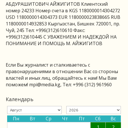
АБДУРАШИТОВИЧ АЙЖИГИТОВ Клиентский
номер 24233 Номер счета в KGS 1180000014304272
USD 1180000014304373 EUR 1180000023838665 RUB
1180000014932853 Кыргызстан, Бишкек 720001, пр.
Чуй, 245 Тел: +996(312)610610 Факс:
+996(312)610445 С УВАЖЕНИЕМ И НАДЕЖДОЙ НА
ПОНИМАНИЕ И ПОМОЩЬ М. АЙЖИГИТОВ
Если Вы журналист и сталкиваетесь с
правонарушениями в отношении Вас со стороны
властей и иных лиц, обращайтесь к нам! Мы Вам
поможем!
mpi@media.kg
, Тел: +996 (312) 961960
Календарь
Пн
Вт
Ср
Чт
Пт
Сб
Вс
1
2