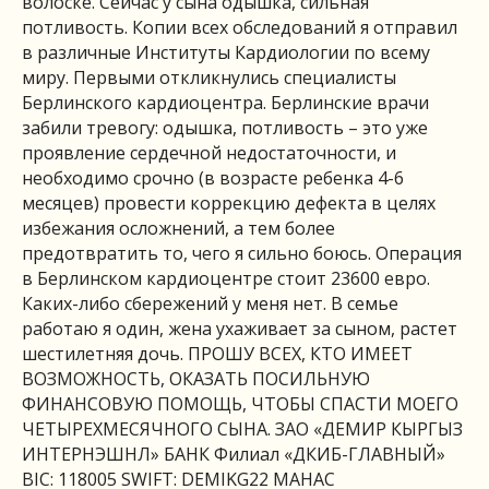
волоске. Сейчас у сына одышка, сильная
потливость. Копии всех обследований я отправил
в различные Институты Кардиологии по всему
миру. Первыми откликнулись специалисты
Берлинского кардиоцентра. Берлинские врачи
забили тревогу: одышка, потливость – это уже
проявление сердечной недостаточности, и
необходимо срочно (в возрасте ребенка 4-6
месяцев) провести коррекцию дефекта в целях
избежания осложнений, а тем более
предотвратить то, чего я сильно боюсь. Операция
в Берлинском кардиоцентре стоит 23600 евро.
Каких-либо сбережений у меня нет. В семье
работаю я один, жена ухаживает за сыном, растет
шестилетняя дочь. ПРОШУ ВСЕХ, КТО ИМЕЕТ
ВОЗМОЖНОСТЬ, ОКАЗАТЬ ПОСИЛЬНУЮ
ФИНАНСОВУЮ ПОМОЩЬ, ЧТОБЫ СПАСТИ МОЕГО
ЧЕТЫРЕХМЕСЯЧНОГО СЫНА. ЗАО «ДЕМИР КЫРГЫЗ
ИНТЕРНЭШНЛ» БАНК Филиал «ДКИБ-ГЛАВНЫЙ»
BIC: 118005 SWIFT: DEMIKG22 МАНАС