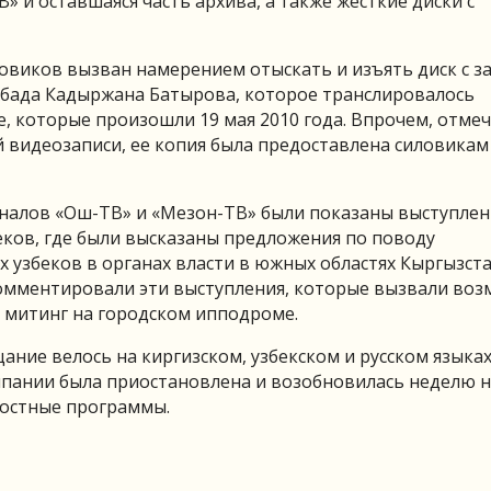
 и оставшаяся часть архива, а также жесткие диски с
овиков вызван намерением отыскать и изъять диск с з
Абада Кадыржана Батырова, которое транслировалось
е, которые произошли 19 мая 2010 года. Впрочем, отме
ой видеозаписи, ее копия была предоставлена силовикам
аналов «Ош-ТВ» и «Мезон-ТВ» были показаны выступлен
еков, где были высказаны предложения по поводу
узбеков в органах власти в южных областях Кыргызста
комментировали эти выступления, которые вызвали во
й митинг на городском ипподроме.
ание велось на киргизском, узбекском и русском языках
мпании была приостановлена и возобновилась неделю н
востные программы.