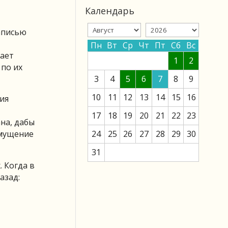
Календарь
аписью
Пн
Вт
Ср
Чт
Пт
Сб
Вс
чает
1
2
 по их
3
4
5
6
7
8
9
10
11
12
13
14
15
16
ия
17
18
19
20
21
22
23
на, дабы
змущение
24
25
26
27
28
29
30
31
. Когда в
азад: