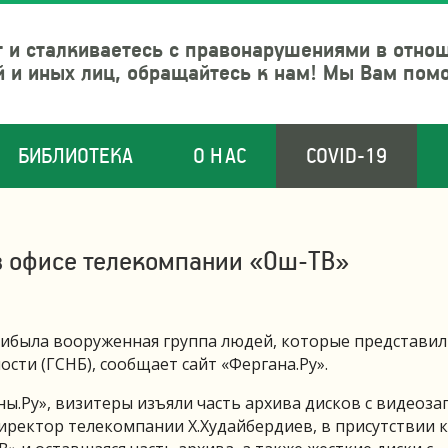
 и сталкиваетесь с правонарушениями в отно
й и иных лиц, обращайтесь к нам! Мы Вам пом
БИБЛИОТЕКА
О НАС
COVID-19
в офисе телекомпании «Ош-ТВ»
рибыла вооруженная группа людей, которые представил
сти (ГСНБ), сообщает сайт «Фергана.Ру».
.Ру», визитеры изъяли часть архива дисков с видеоза
директор телекомпании Х.Худайбердиев, в присутствии 