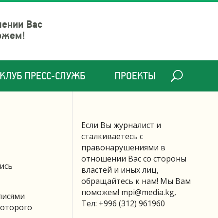
шении Вас
ожем!
КЛУБ ПРЕСС-СЛУЖБ
ПРОЕКТЫ
Если Вы журналист и
сталкиваетесь с
правонарушениями в
отношении Вас со стороны
ись
властей и иных лиц,
обращайтесь к нам! Мы Вам
поможем!
mpi@media.kg
,
писями
Тел: +996 (312) 961960
которого