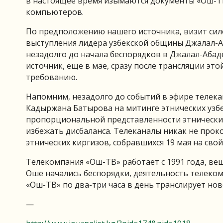
в настоящее время изымаются документы «Ош-ТВ»
компьютеров.
По предположению нашего источника, визит сил
выступления лидера узбекской общины Джалал-
незадолго до начала беспорядков в Джалал-Абад
источник, еще в мае, сразу после трансляции эт
требованию.
Напомним, незадолго до событий в эфире телек
Кадыржана Батырова на митинге этнических узб
пропорциональной представленности этнических 
избежать дисбаланса. Телеканалы никак не про
этнических киргизов, собравшихся 19 мая на сво
Телекомпания «Ош-ТВ» работает с 1991 года, вещ
Оше начались беспорядки, деятельность телеко
«Ош-ТВ» по два-три часа в день транслирует но
—