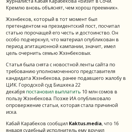
журналиста Кабая Карабекова «Визит в Сочи.
Кремлю вновь объяснят, чем хорош преемник».
Жээнбеков, который в тот момент был
претендентом на президентский пост, посчитал
статью порочащей его честь и достоинство. Он
особо подчеркнул, что материал опубликован в
период агитационной кампании, значит, имел
цель очернить семью Жээнбековых.
Статья была снята с новостной ленты сайта по
требованию уполномоченного представителя
кандидата Жээнбекова, ранее подавшего жалобу в
ЦИК. Городской суд Бишкека 22
декабря
постановил выплатить
10 млн сомов в
пользу Жээнбекова. Позже ИА опубликовало
опровержение статьи, которая стала причиной
иска.
Кабай Карабеков сообщил
Kaktus.media
, что 16
января судебный исполнитель ему вручил