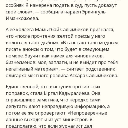
особняк. Я намерена подать в суд, пусть докажут
свои слова», — сообщила нардеп Эркингуль
Иманкожоева.
А ее коллега Мамытбай Салымбеков признался,
что «после прочтения желтой прессы у него
волосы встают дыбом». «В газетах стало модным
писать анонсы о том, что будет в следующем
номере. Звучит как намек для чиновников,
бизнесменов: мол, заплати, и не выйдет про тебя
негативный материал», — считает родственник
олигарха местного розлива Аскара Салымбекова.
Единственной, кто выступил против этих
поправок, стала Ыргал Кадыралиева. Она
справедливо заметила, что нередко сами
депутаты дают неправдивую информацию, а
потом ее же опровергают. «Непроверенные
данные выходят и из уст министров. Я
предполагаю, что если журналист дал