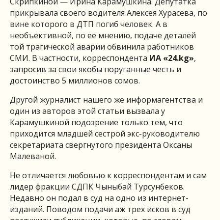
Скрипкиной — Ирина Карамушкина. Депутатка
прикрывала своего водителя Алексея Хурасева, по
вине которого в ДТП погиб человек. А в
необъективной, по ее мнению, подаче деталей
той трагической аварии обвинила работников
СМИ. В частности, корреспондента
ИА «24.
kg
»
,
запросив за свои якобы поруганные честь и
достоинство 5 миллионов сомов.
Другой журналист нашего же информагентства и
один из авторов этой статьи вызвала у
Карамушкиной подозрение только тем, что
приходится младшей сестрой экс-руководителю
секретариата свергнутого президента Оксаны
Малеваной.
Не отличается любовью к корреспондентам и сам
лидер фракции СДПК Чыныбай Турсунбеков.
Недавно он подал в суд на одно из интернет-
изданий. Поводом подачи аж трех исков в суд