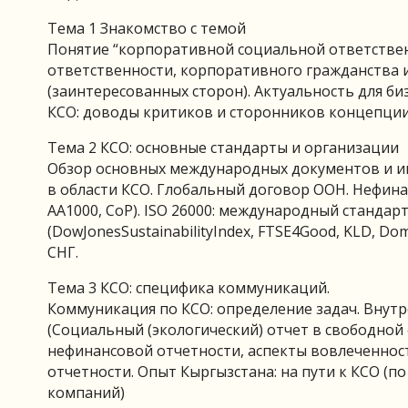
Тема 1 Знакомство с темой
Понятие “корпоративной социальной ответстве
ответственности, корпоративного гражданства 
(заинтересованных сторон). Актуальность для би
КСО: доводы критиков и сторонников концепции
Тема 2 КСО: основные стандарты и организации
Обзор основных международных документов и и
в области КСО. Глобальный договор ООН. Нефинан
AA1000, CoP). ISO 26000: международный станд
(DowJonesSustainabilityIndex, FTSE4Good, KLD, 
СНГ.
Тема 3 КСО: специфика коммуникаций.
Коммуникация по КСО: определение задач. Внут
(Социальный (экологический) отчет в свободной 
нефинансовой отчетности, аспекты вовлеченно
отчетности. Опыт Кыргызстана: на пути к КСО (
компаний)