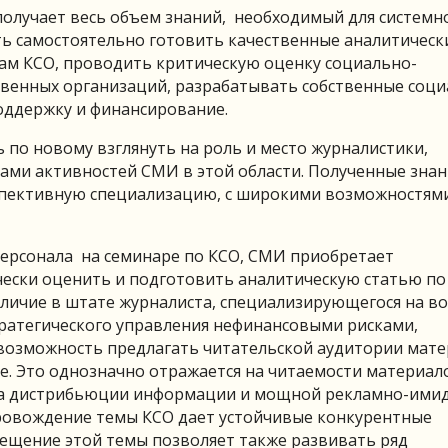
 получает весь объем знаний, необходимый для системн
ь самостоятельно готовить качественные аналитическ
ам КСО, проводить критическую оценку социально-
енных организаций, разрабатывать собственные соци
оддержку и финансирование.
 по новому взглянуть на роль и место журналистики,
ми активностей СМИ в этой области. Полученные знан
спективную специализацию, с широкими возможностям
персонала на семинаре по КСО, СМИ приобретает
чески оценить и подготовить аналитическую статью по
личие в штате журналиста, специализирующегося на в
ратегического управления нефинансовыми рисками,
 возможность предлагать читательской аудитории мат
е. Это однозначно отражается на читаемости материал
ала дистрибьюции информации и мощной рекламно-ими
ровождение темы КСО дает устойчивые конкурентные
ещение этой темы позволяет также развивать ряд