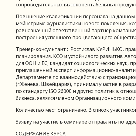
сопроводительных высокорентабельных продукто
Повышение квалификации персонала на данном 
мейнстриме журналистики нового поколения, кот
равнозначный ответственный партнер компаниям
построения успешного процветающего общества
Тренер-консультант : Ростислав КУРИНЬКО, пра
планирования, КСО и устойчивого развития. Авт
для ООН и ЕС, кандидат социологических наук, п
приглашенный эксперт информационно-аналитич
Департаменте по взаимодействию с транснаци
(г.Женева, Швейцария), принимал участие в ра
по стандарту ISO 26000 и других политик в отн
бизнеса, являлся членом Организационного коми
Количество мест ограничено. В список участнико
Заявку на участие в семинаре отправлять по адре
СОДЕРЖАНИЕ КУРСА