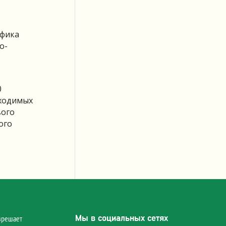
ифика
о-
0
бходимых
вого
ого
Мы в социальных сетях
зрешает