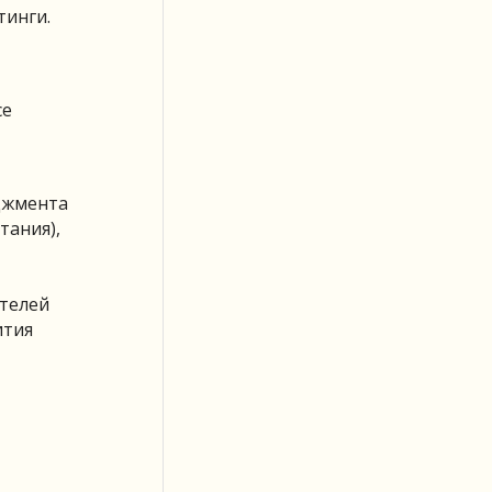
тинги.
се
еджмента
тания),
ателей
ития