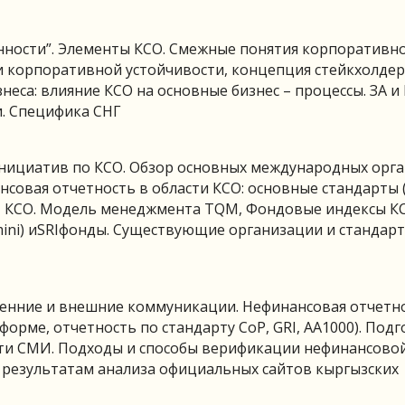
нности”. Элементы КСО. Смежные понятия корпоративн
и корпоративной устойчивости, концепция стейкхолде
знеса: влияние КСО на основные бизнес – процессы. ЗА 
. Специфика СНГ
нициатив по КСО. Обзор основных международных орг
совая отчетность в области КСО: основные стандарты (
арт КСО. Модель менеджмента TQM, Фондовые индексы К
Domini) иSRIфонды. Существующие организации и стандар
ренние и внешние коммуникации. Нефинансовая отчетно
форме, отчетность по стандарту CoP, GRI, AA1000). Под
сти СМИ. Подходы и способы верификации нефинансово
по результатам анализа официальных сайтов кыргызских