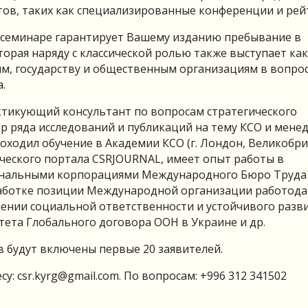
в, таких как специализированные конференции и рей
семинаре гарантирует Вашему изданию пребывание в
орая наряду с классической ролью также выступает как
, государству и общественным организациям в вопро
.
ктикующий консультант по вопросам стратегического
ор ряда исследований и публикаций на тему КСО и мен
роходил обучение в Академии КСО (г. Лондон, Великобри
еского портала CSRJOURNAL, имеет опыт работы в
ональными корпорациями Международного Бюро Труда
зработке позиции Международной организации работод
ошении социальной ответственности и устойчивого разв
тета Глобального договора ООН в Украине и др.
в будут включены первые 20 заявителей.
су:
csr.kyrg@gmail.com
. По вопросам: +996 312 341502