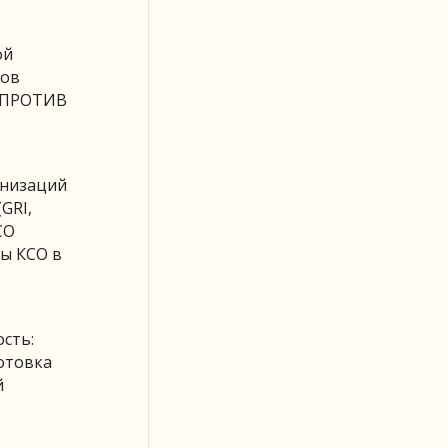
ой
ров
и ПРОТИВ
анизаций
GRI,
СО
ты КСО в
сть:
готовка
й