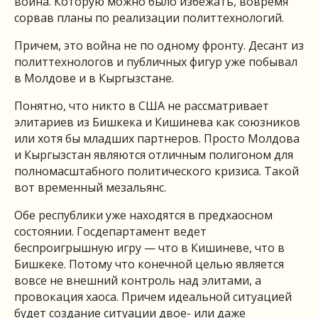
война. Которую можно было избежать, вовремя
сорвав планы по реализации политтехнологий.
Причем, это война не по одному фронту. Десант из
политтехнологов и публичных фигур уже побывал
в Молдове и в Кыргызстане.
Понятно, что никто в США не рассматривает
элитариев из Бишкека и Кишинева как союзников
или хотя бы младших партнеров. Просто Молдова
и Кыргызстан являются отличным полигоном для
полномасштабного политического кризиса. Такой
вот временный мезальянс.
Обе республики уже находятся в предхаосном
состоянии. Госдепартамент ведет
беспроигрышную игру — что в Кишиневе, что в
Бишкеке. Потому что конечной целью является
вовсе не внешний контроль над элитами, а
провокация хаоса. Причем идеальной ситуацией
будет создание ситуации двое- или даже