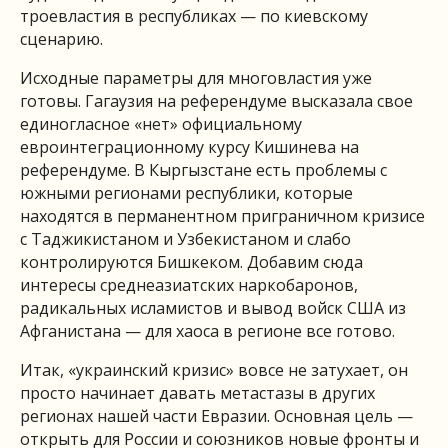
троевластия в республиках — по киевскому
сценарию.
Исходные параметры для многовластия уже
готовы. Гагаузия на референдуме высказала свое
единогласное «нет» официальному
евроинтеграционному курсу Кишинева на
референдуме. В Кыргызстане есть проблемы с
южными регионами республики, которые
находятся в перманентном приграничном кризисе
с Таджикистаном и Узбекистаном и слабо
контролируются Бишкеком. Добавим сюда
интересы среднеазиатских наркобаронов,
радикальных исламистов и вывод войск США из
Афганистана — для хаоса в регионе все готово.
Итак, «украинский кризис» вовсе не затухает, он
просто начинает давать метастазы в других
регионах нашей части Евразии. Основная цель —
открыть для России и союзников новые фронты и