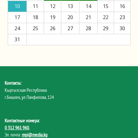
10
11
12
13
14
15
16
17
18
19
20
21
22
23
24
25
26
27
28
29
30
31
Контакты:
Кыргызская Республика
г.Бишкек, ул.Панфилова, 124
Контактные номера:
0 312 961 960
,
Эл. почта:
mpi@media.kg