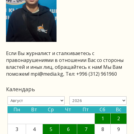
Если Вы журналист и сталкиваетесь с
правонарушениями в отношении Вас со стороны
властей и иных лиц, обращайтесь к нам! Мы Вам
поможем!
mpi@media.kg
, Тел: +996 (312) 961960
Календарь
Пн
Вт
Ср
Чт
Пт
Сб
Вс
1
2
3
4
5
6
7
8
9