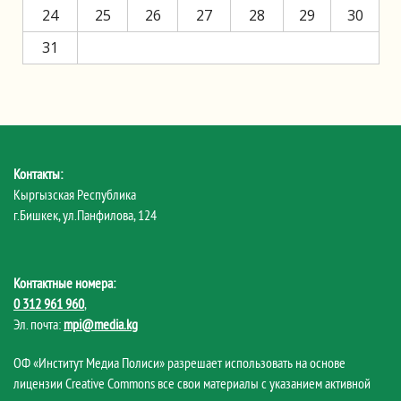
24
25
26
27
28
29
30
31
Контакты:
Кыргызская Республика
г.Бишкек, ул.Панфилова, 124
Контактные номера:
0 312 961 960
,
Эл. почта:
mpi@media.kg
ОФ «Институт Медиа Полиси» разрешает использовать на основе
лицензии Creative Commons все свои материалы с указанием активной