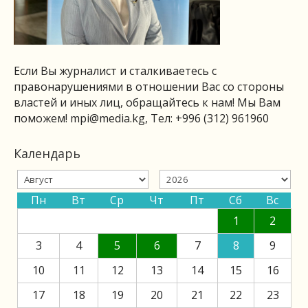
Если Вы журналист и сталкиваетесь с
правонарушениями в отношении Вас со стороны
властей и иных лиц, обращайтесь к нам! Мы Вам
поможем!
mpi@media.kg
, Тел: +996 (312) 961960
Календарь
Пн
Вт
Ср
Чт
Пт
Сб
Вс
1
2
3
4
5
6
7
8
9
10
11
12
13
14
15
16
17
18
19
20
21
22
23