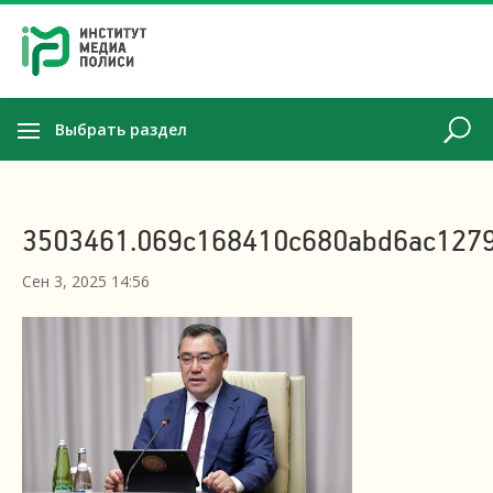
Выбрать раздел
3503461.069c168410c680abd6ac127
Сен 3, 2025 14:56