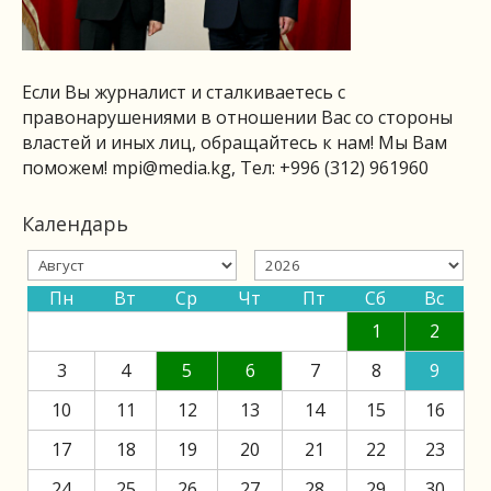
Если Вы журналист и сталкиваетесь с
правонарушениями в отношении Вас со стороны
властей и иных лиц, обращайтесь к нам! Мы Вам
поможем!
mpi@media.kg
, Тел: +996 (312) 961960
Календарь
Пн
Вт
Ср
Чт
Пт
Сб
Вс
1
2
3
4
5
6
7
8
9
10
11
12
13
14
15
16
17
18
19
20
21
22
23
24
25
26
27
28
29
30