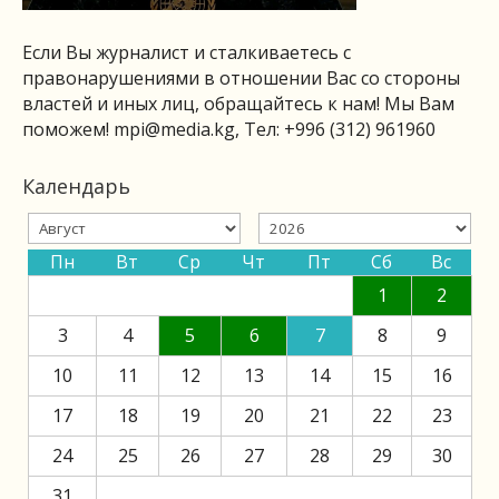
Если Вы журналист и сталкиваетесь с
правонарушениями в отношении Вас со стороны
властей и иных лиц, обращайтесь к нам! Мы Вам
поможем!
mpi@media.kg
, Тел: +996 (312) 961960
Календарь
Пн
Вт
Ср
Чт
Пт
Сб
Вс
1
2
3
4
5
6
7
8
9
10
11
12
13
14
15
16
17
18
19
20
21
22
23
24
25
26
27
28
29
30
31