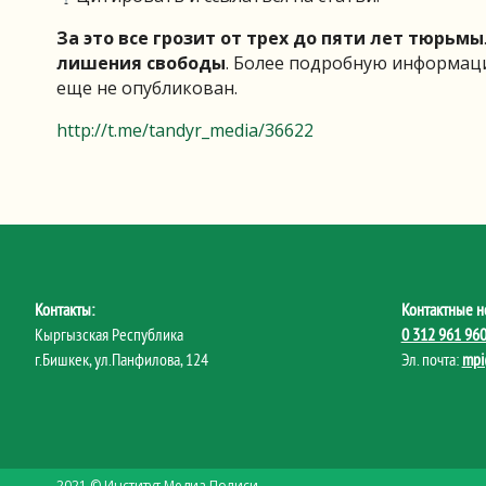
За это все грозит от трех до пяти лет тюрьмы
лишения свободы
. Более подробную информаци
еще не опубликован.
http://t.me/tandyr_media/36622
Контакты:
Контактные н
Кыргызская Республика
0 312 961 96
г.Бишкек, ул.Панфилова, 124
Эл. почта:
mpi
2021 © Институт Медиа Полиси