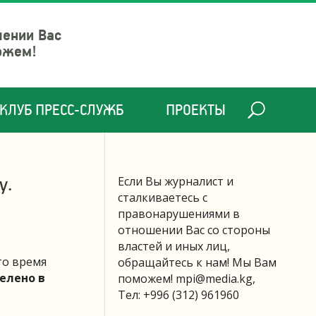
шении Вас
ожем!
КЛУБ ПРЕСС-СЛУЖБ
ПРОЕКТЫ
у.
Если Вы журналист и
сталкиваетесь с
правонарушениями в
отношении Вас со стороны
властей и иных лиц,
то время
обращайтесь к нам! Мы Вам
елено в
поможем!
mpi@media.kg
,
Тел: +996 (312) 961960