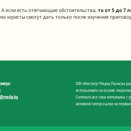
. А если есть отягчающие обстоятельства,
то от 5 до 7 
ю юристы смогут дать только после изучения приговор
омера:
ОФ «Институт Медиа Полиси» ра
0
,
использовать на основе лицензии
@media.kg
Commons все свои материалы с 
активной гиперссылки на первои