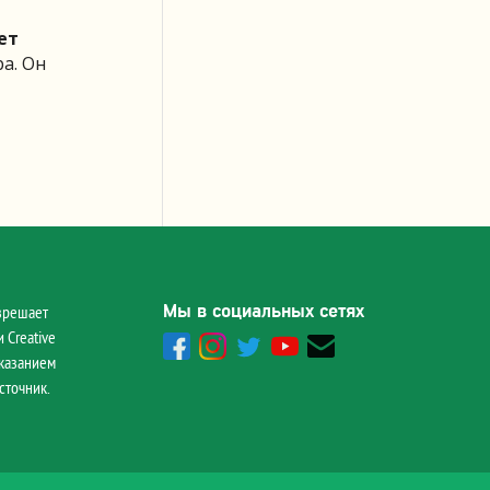
лет
а. Он
Мы в социальных сетях
зрешает
 Creative
указанием
сточник.